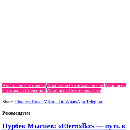
Анастасия Сотникова
Анастасия Сотникова песни
Анастасия
Узнайте больше по теме :
Сотникова Снежинка
Анастасия Сотникова фото
Share.
Pinterest
Email
VKontakte
WhatsApp
Telegram
Реко
мендуем
Нурбек Мысиев: «Eternxlkz» — путь к