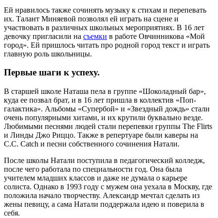
Ей нравилось также сочинять музыку к стихам и перепевать
их. Талант Миняевой позволял ей играть на сцене и
участвовать в различных школьных мероприятиях. В 16 лет
девочку пригласили на
съемки
в работе Овчинникова «Мой
город». Ей пришлось читать про родной город текст и играть
главную роль школьницы.
Первые шаги к успеху.
В старшей школе Наташа пела в группе «Шоколадный бар»,
куда ее позвал брат, и в 16 лет пришла в коллектив «Поп-
галактика». Альбомы «Супербой» и «Звездный дождь» стали
очень популярными хитами, и их крутили буквально везде.
Любимыми песнями людей стали перепевки группы The Flirts
и Линды Джо Риццо. Также в репертуаре были каверы на
C.C. Catch и песни собственного сочинения Натали.
После школы Натали поступила в педагогический колледж,
после чего работала по специальности год. Она была
учителем младших классов и даже не думала о карьере
солиста. Однако в 1993 году с мужем она уехала в Москву, где
положила начало творчеству. Александр мечтал сделать из
жены певицу, а сама Натали поддержала идею и поверила в
себя.