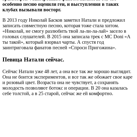
особенно песню оценили геи, и выступления в таких
клубах вызывали восторг.
В 2013 году Николай Басков заметил Натали и предложил
записать совместную песню, которая тоже стала хитом.
«Николай, не смогу разлюбить твой ла-ли-ла-лай» засело в
головах слушателей. В 2015 она записала трек с MC Doni «А
ты такой», который взорвал чарты. А спустя год
заинтриговала фанатов песней «Спроси Пригожина».
Певица Натали сейчас.
Сейчас Натали уже 48 лет, а она все так же хорошо выглядит.
Она не боится экспериментов, и все так же обожает свое каре
и розовый цвет. Возраста она не чувствует, а сохранять
молодость позволяют ботокс и операции. В 20 она казалась
себе толстой, а в 25 старой, сейчас же ей комфортно.