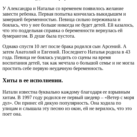
У Александра и Натальи со временем появилось желание
завести ребенка. Первая попытка кончилась выкидышем и
замершей беременностью. Певица сильно переживала и
боялась, что у нее больше никогда не будет детей. Ей казалось,
что это поддельная справка о беременности вернулась ей
бумерангом. В душе была пустота.
Однако спустя 10 лет после брака родился сын Арсений. А
затем Анатолий и Евгений. Последнего Наталья родила в 43
года. Певица не боялась уходить со сцены на время
воспитания детей, так как мечтала о большой семье и не могла
простить себе первую неудачную беременность.
Хиты в ее исполнении.
Натали известна буквально каждому благодаря ее взрывным
хитам. В 1997 году родился ее первый шедевр – «Ветер с моря
дул». Он принес ей дикую популярность. Она ходила по
улицам и слышала эту песню из окон, ей не верилось, что это
поет она.