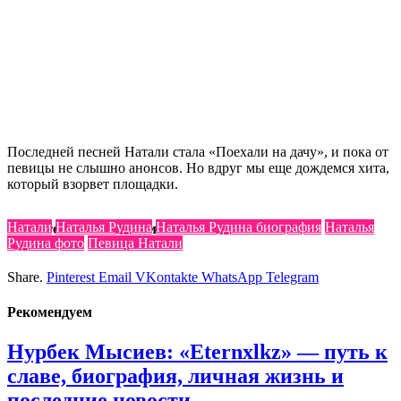
Последней песней Натали стала «Поехали на дачу», и пока от
певицы не слышно анонсов. Но вдруг мы еще дождемся хита,
который взорвет площадки.
Натали
Наталья Рудина
Наталья Рудина биография
Наталья
Узнайте больше по теме :
Рудина фото
Певица Натали
Share.
Pinterest
Email
VKontakte
WhatsApp
Telegram
Реко
мендуем
Нурбек Мысиев: «Eternxlkz» — путь к
славе, биография, личная жизнь и
последние новости